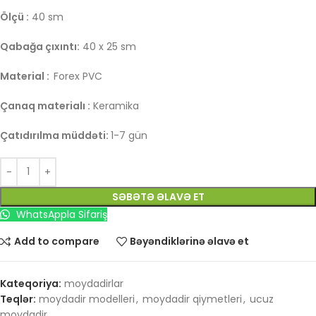
Ölçü :
40 sm
Qabağa çıxıntı:
40 x 25 sm
Material :
Forex PVC
Çanaq materialı :
Keramika
Çatıdırılma müddəti:
1-7 gün
SƏBƏTƏ ƏLAVƏ ET
WhatsAppla Sifariş
Add to compare
Bəyəndiklərinə əlavə et
Kateqoriya:
moydadirlar
Teqlər:
moydadir modelleri
,
moydadir qiymetleri
,
ucuz
moydadir