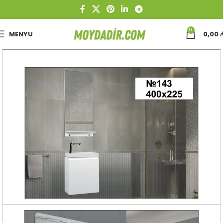
0
MENYU
0,00