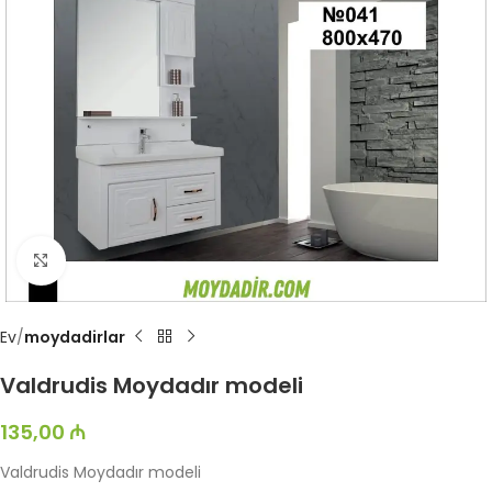
Böyütmək üçün toxun
Ev
moydadirlar
Valdrudis Moydadır modeli
135,00
₼
Valdrudis Moydadır modeli