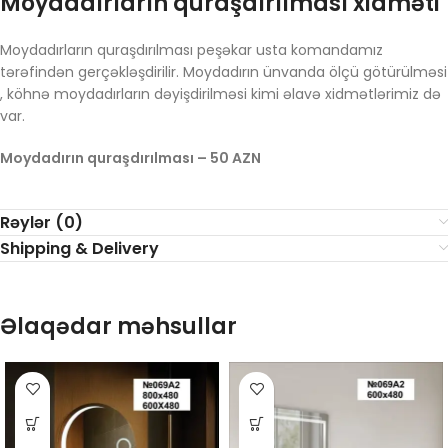
Moydadırların quraşdırılması xidməti
Moydadırların quraşdırılması peşəkar usta komandamız
tərəfindən gerçəkləşdirilir. Moydadırın ünvanda ölçü götürülməsi
, köhnə moydadırların dəyişdirilməsi kimi əlavə xidmətlərimiz də
var.
Moydadırın quraşdırılması – 50 AZN
Rəylər (0)
Shipping & Delivery
Əlaqədar məhsullar