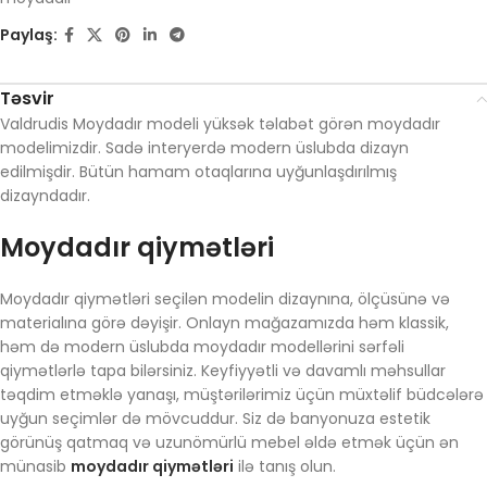
Paylaş:
Təsvir
Valdrudis Moydadır modeli yüksək təlabət görən moydadır
modelimizdir. Sadə interyerdə modern üslubda dizayn
edilmişdir. Bütün hamam otaqlarına uyğunlaşdırılmış
dizayndadır.
Moydadır qiymətləri
Moydadır qiymətləri seçilən modelin dizaynına, ölçüsünə və
materialına görə dəyişir. Onlayn mağazamızda həm klassik,
həm də modern üslubda moydadır modellərini sərfəli
qiymətlərlə tapa bilərsiniz. Keyfiyyətli və davamlı məhsullar
təqdim etməklə yanaşı, müştərilərimiz üçün müxtəlif büdcələrə
uyğun seçimlər də mövcuddur. Siz də banyonuza estetik
görünüş qatmaq və uzunömürlü mebel əldə etmək üçün ən
münasib
moydadır qiymətləri
ilə tanış olun.