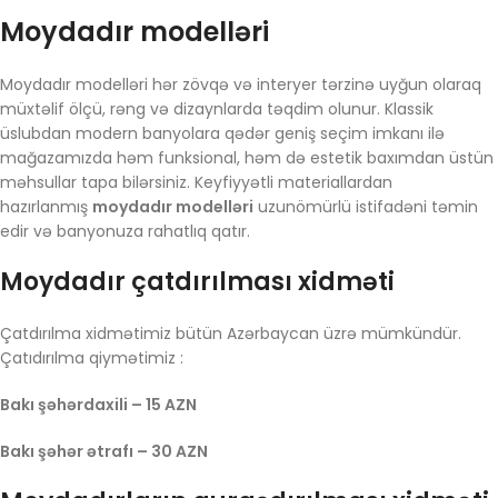
Moydadır modelləri
Moydadır modelləri hər zövqə və interyer tərzinə uyğun olaraq
müxtəlif ölçü, rəng və dizaynlarda təqdim olunur. Klassik
üslubdan modern banyolara qədər geniş seçim imkanı ilə
mağazamızda həm funksional, həm də estetik baxımdan üstün
məhsullar tapa bilərsiniz. Keyfiyyətli materiallardan
hazırlanmış
moydadır modelləri
uzunömürlü istifadəni təmin
edir və banyonuza rahatlıq qatır.
Moydadır çatdırılması xidməti
Çatdırılma xidmətimiz bütün Azərbaycan üzrə mümkündür.
Çatıdırılma qiymətimiz :
Bakı şəhərdaxili – 15 AZN
Bakı şəhər ətrafı – 30 AZN