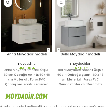
Anna Moydadır modeli
Bella Moydadır modeli
moydadirlar
moydadirlar
360,00
₼
347,00
₼
Anna Moydadır modeli
Ölçü :
Bella Moydadır modeli
Ölçü :
60 sm
Qabağa çıxıntı:
60 x 48
60 sm
Qabağa çıxıntı:
60 x 48
sm
Material :
Forex PVC
sm
Material :
Forex PVC
Çanaq materialı :
Keramika
Çanaq materialı :
Keramika
Çatıdırılma müddəti:
1-7 gün
Çatıdırılma müddəti:
1-7 gün
Azərbaycanda keyfiyyətli moydadırların onlayn satış mağazası.