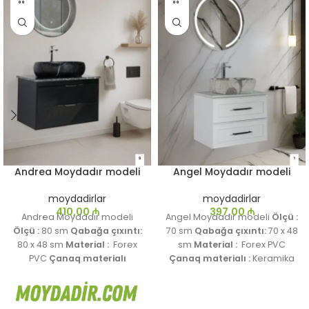
Andrea Moydadır modeli
Angel Moydadır modeli
moydadirlar
moydadirlar
410,00
₼
397,00
₼
Andrea Moydadır modeli
Angel Moydadır modeli
Ölçü :
Ölçü :
80 sm
Qabağa çıxıntı:
70 sm
Qabağa çıxıntı:
70 x 48
80 x 48 sm
Material :
Forex
sm
Material :
Forex PVC
PVC
Çanaq materialı
Çanaq materialı :
Keramika
:
Keramika
Çatıdırılma
Çatıdırılma müddəti:
1-7 gün
müddəti:
1-7 gün