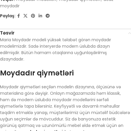
moydadir
Paylaş:
Təsvir
Maria Moydadır modeli yüksək təlabət görən moydadır
modelimizdir. Sadə interyerdə modern üslubda dizayn
edilmişdir. Bütün hamam otaqlarına uyğunlaşdırılmış
dizayndadır.
Moydadır qiymətləri
Moydadır qiymətləri seçilən modelin dizaynına, ölçüsünə və
materialına görə dəyişir. Onlayn mağazamızda həm klassik,
həm də modern üslubda moydadır modellərini sərfəli
qiymətlərlə tapa bilərsiniz. Keyfiyyətli və davamlı məhsullar
təqdim etməklə yanaşı, müştərilərimiz üçün müxtəlif büdcələrə
uyğun seçimlər də mövcuddur. Siz də banyonuza estetik
görünüş qatmaq və uzunömürlü mebel əldə etmək üçün ən