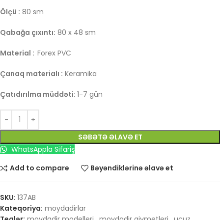
Ölçü :
80 sm
Qabağa çıxıntı:
80 x 48 sm
Material :
Forex PVC
Çanaq materialı :
Keramika
Çatıdırılma müddəti:
1-7 gün
SƏBƏTƏ ƏLAVƏ ET
WhatsAppla Sifariş
Add to compare
Bəyəndiklərinə əlavə et
SKU:
137AB
Kateqoriya:
moydadirlar
Teqlər:
moydadir modelleri
,
moydadir qiymetleri
,
ucuz