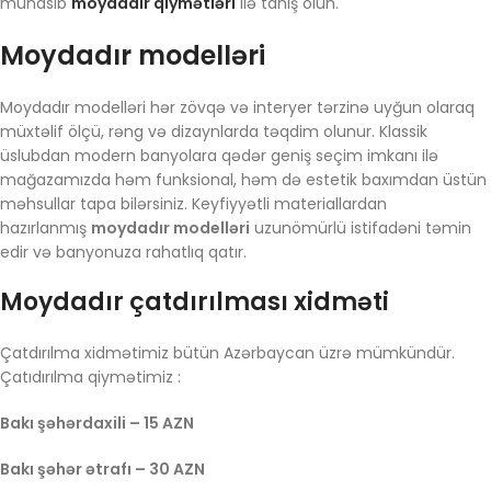
münasib
moydadır qiymətləri
ilə tanış olun.
Moydadır modelləri
Moydadır modelləri hər zövqə və interyer tərzinə uyğun olaraq
müxtəlif ölçü, rəng və dizaynlarda təqdim olunur. Klassik
üslubdan modern banyolara qədər geniş seçim imkanı ilə
mağazamızda həm funksional, həm də estetik baxımdan üstün
məhsullar tapa bilərsiniz. Keyfiyyətli materiallardan
hazırlanmış
moydadır modelləri
uzunömürlü istifadəni təmin
edir və banyonuza rahatlıq qatır.
Moydadır çatdırılması xidməti
Çatdırılma xidmətimiz bütün Azərbaycan üzrə mümkündür.
Çatıdırılma qiymətimiz :
Bakı şəhərdaxili – 15 AZN
Bakı şəhər ətrafı – 30 AZN