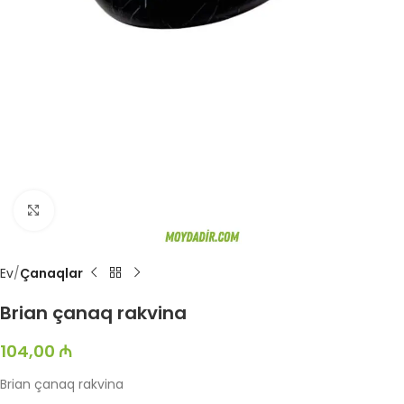
Böyütmək üçün toxun
Ev
Çanaqlar
Brian çanaq rakvina
104,00
₼
Brian çanaq rakvina