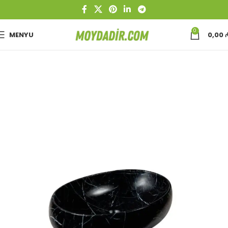
0
MENYU
0,00