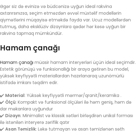
Əgər siz də evinizə və büdcənizə uyğun ideal rakvina
axtarırsınızsa, seçim etməzdən əvvəl müxtəlif modellərin
qiymətlərini müqayisə etməkdə fayda var. Ucuz modellərdən
tutmuş, daha eksklüziv dizaynlara qədər hər kəsə uyğun bir
rakvina tapmaq mümkündür.
Hamam çanağı
Hamam çanağı
müasir hamam interyerləri üçün ideal seçimdir.
Estetik görünüşü və funksionallığı bir araya gətirən bu model,
yüksək keyfiyyətli materiallardan hazırlanaraq uzunömürlü
istifadə imkanı təqdim edir.
✔️
Material
: Yüksək keyfiyyətli mərmər/qranit/keramika .
✔️
Ölçü
: Kompakt və funksional ölçüləri ilə həm geniş, həm də
dar məkanlara uyğundur
✔️
Dizayn
: Minimalist və klassik xətləri birləşdirən unikal forması
ilə istənilən interyerə zəriflik qatır
✔️
Asan Təmizlik
: Ləkə tutmayan və asan təmizlənən səth