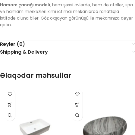
Hamam çanağı modeli
, həm şəxsi evlərdə, həm də otellər, spa
və hamam mərkəzləri kimi ictimai məkanlarda rahatlıqla
istifadə oluna bilər. Göz oxşayan görünüşü ilə məkanınıza dəyər
qatın.
Rəylər (0)
Shipping & Delivery
Əlaqədar məhsullar