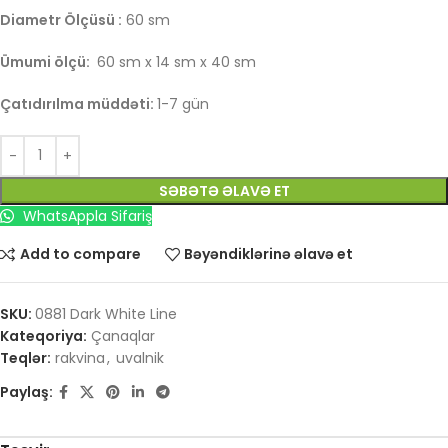
Diametr Ölçüsü :
60 sm
Ümumi ölçü:
60
sm x 14 sm x 40 sm
Çatıdırılma müddəti:
1-7 gün
SƏBƏTƏ ƏLAVƏ ET
WhatsAppla Sifariş
Add to compare
Bəyəndiklərinə əlavə et
SKU:
0881 Dark White Line
Kateqoriya:
Çanaqlar
Teqlər:
rakvina
,
uvalnik
Paylaş: