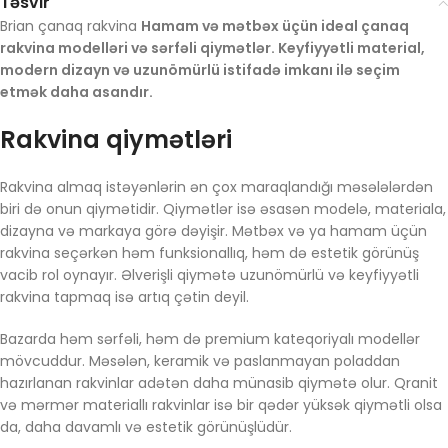
Təsvir
Brian çanaq rakvina
Hamam və mətbəx üçün ideal çanaq
rakvina modelləri və sərfəli qiymətlər. Keyfiyyətli material,
modern dizayn və uzunömürlü istifadə imkanı ilə seçim
etmək daha asandır.
Rakvina qiymətləri
Rakvina almaq istəyənlərin ən çox maraqlandığı məsələlərdən
biri də onun qiymətidir. Qiymətlər isə əsasən modelə, materiala,
dizayna və markaya görə dəyişir. Mətbəx və ya hamam üçün
rakvina seçərkən həm funksionallıq, həm də estetik görünüş
vacib rol oynayır. Əlverişli qiymətə uzunömürlü və keyfiyyətli
rakvina tapmaq isə artıq çətin deyil.
Bazarda həm sərfəli, həm də premium kateqoriyalı modellər
mövcuddur. Məsələn, keramik və paslanmayan poladdan
hazırlanan rakvinlar adətən daha münasib qiymətə olur. Qranit
və mərmər materiallı rakvinlar isə bir qədər yüksək qiymətli olsa
da, daha davamlı və estetik görünüşlüdür.