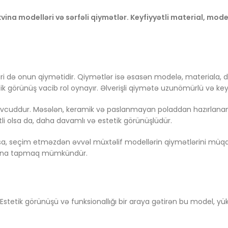
a modelləri və sərfəli qiymətlər. Keyfiyyətli material, moder
ri də onun qiymətidir. Qiymətlər isə əsasən modelə, materiala, 
örünüş vacib rol oynayır. Əlverişli qiymətə uzunömürlü və keyfiy
vcuddur. Məsələn, keramik və paslanmayan poladdan hazırlanan
tli olsa da, daha davamlı və estetik görünüşlüdür.
nızsa, seçim etməzdən əvvəl müxtəlif modellərin qiymətlərini m
akvina tapmaq mümkündür.
stetik görünüşü və funksionallığı bir araya gətirən bu model, yük