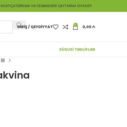
YASƏTI
ÇATDIRILMA VƏ ÖDƏMƏ
GERI QAYTARMA SIYASƏTI
0
GIRIŞ / QEYDIYYAT
0,00
₼
XÜSUSİ TƏKLİFLƏR
akvina