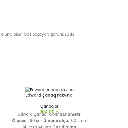
 oluna bilər. Göz oxşayan görünüşü ilə
Edward çanaq rakvina
Gabrie
Çanaqlar
104,00
₼
Edward çanaq rakvina
Diametr
Gabriel ç
Ölçüsü :
60 sm
Ümumi ölçü:
60
sm x
Ölçüsü :
50 s
14 sm x 40 sm
Çatıdırılma
15 sm x 