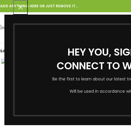
ADD ANYTHING HERE OR JUST REMOVE IT…
KATEQORIYA SEÇIN
HEY YOU, SI
SAS SƏHIFƏ
BLOQ
HAQQIMIZDA
ƏLAQƏ
MAĞAZA
Böyütmək üçün toxun
CONNECT TO 
Be the first to learn about our latest 
Will be used in accordance wi