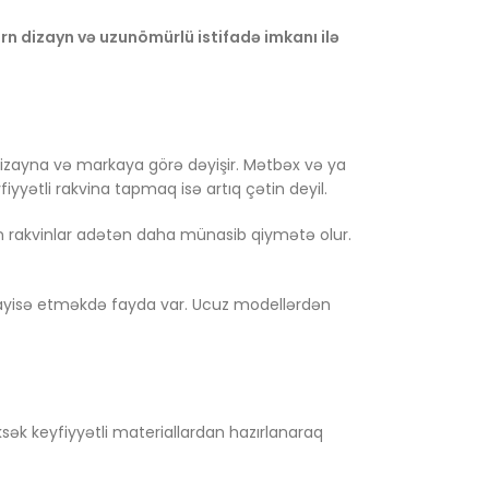
n dizayn və uzunömürlü istifadə imkanı ilə
dizayna və markaya görə dəyişir. Mətbəx və ya
yətli rakvina tapmaq isə artıq çətin deyil.
 rakvinlar adətən daha münasib qiymətə olur.
üqayisə etməkdə fayda var. Ucuz modellərdən
sək keyfiyyətli materiallardan hazırlanaraq