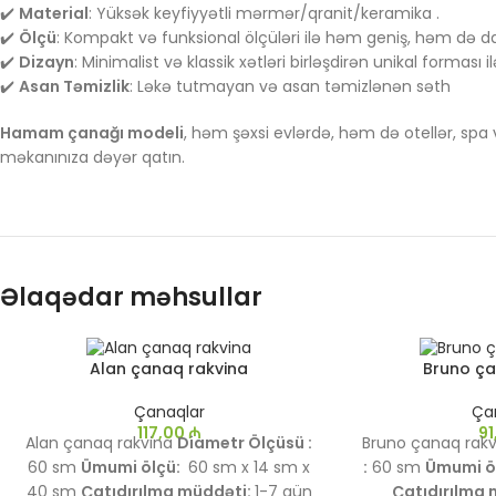
✔️
Material
: Yüksək keyfiyyətli mərmər/qranit/keramika .
✔️
Ölçü
: Kompakt və funksional ölçüləri ilə həm geniş, həm də
✔️
Dizayn
: Minimalist və klassik xətləri birləşdirən unikal forması il
✔️
Asan Təmizlik
: Ləkə tutmayan və asan təmizlənən səth
Hamam çanağı modeli
, həm şəxsi evlərdə, həm də otellər, spa
məkanınıza dəyər qatın.
Əlaqədar məhsullar
Alan çanaq rakvina
Bruno ç
Çanaqlar
Ça
117,00
₼
9
Alan çanaq rakvina
Diametr Ölçüsü :
Bruno çanaq rak
60 sm
Ümumi ölçü:
60
sm x 14 sm x
:
60 sm
Ümumi ö
40 sm
Çatıdırılma müddəti:
1-7 gün
Çatıdırılma 