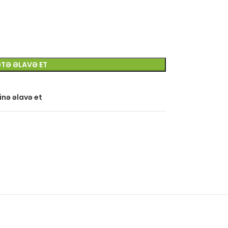
TƏ ƏLAVƏ ET
inə əlavə et