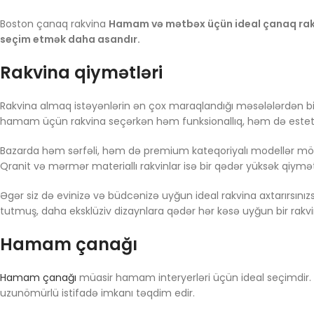
Boston çanaq rakvina
Hamam və mətbəx üçün ideal çanaq rakvin
seçim etmək daha asandır.
Rakvina qiymətləri
Rakvina almaq istəyənlərin ən çox maraqlandığı məsələlərdən bi
hamam üçün rakvina seçərkən həm funksionallıq, həm də estetik g
Bazarda həm sərfəli, həm də premium kateqoriyalı modellər mö
Qranit və mərmər materiallı rakvinlar isə bir qədər yüksək qiymə
Əgər siz də evinizə və büdcənizə uyğun ideal rakvina axtarırsı
tutmuş, daha eksklüziv dizaynlara qədər hər kəsə uyğun bir r
Hamam çanağı
Hamam çanağı
müasir hamam interyerləri üçün ideal seçimdir. E
uzunömürlü istifadə imkanı təqdim edir.