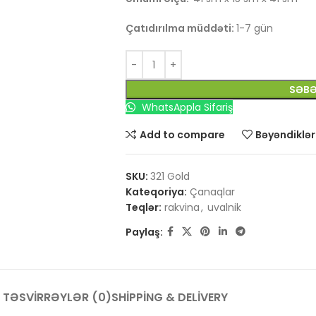
Çatıdırılma müddəti:
1-7 gün
SƏBƏ
WhatsAppla Sifariş
Add to compare
Bəyəndiklər
SKU:
321 Gold
Kateqoriya:
Çanaqlar
Teqlər:
rakvina
,
uvalnik
Paylaş:
TƏSVIR
RƏYLƏR (0)
SHIPPING & DELIVERY