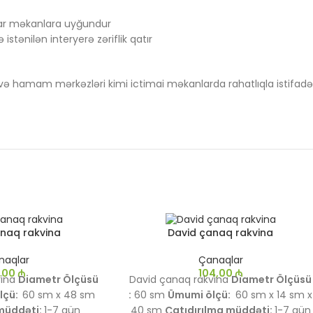
 dar məkanlara uyğundur
ə istənilən interyerə zəriflik qatır
 və hamam mərkəzləri kimi ictimai məkanlarda rahatlıqla istifadə
anaq rakvina
David çanaq rakvina
naqlar
Çanaqlar
1,00
₼
104,00
₼
vina
Diametr Ölçüsü
David çanaq rakvina
Diametr Ölçüsü
lçü:
60
sm x 48 sm
:
60 sm
Ümumi ölçü:
60
sm x 14 sm x
müddəti:
1-7 gün
40 sm
Çatıdırılma müddəti:
1-7 gün