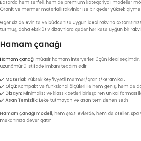
Bazarda həm sərfəli, həm də premium kateqoriyalı modellər mö
Qranit və mərmər materiallı rakvinlar isə bir qədər yüksək qiymə
Əgər siz də evinizə və büdcənizə uyğun ideal rakvina axtarırsı
tutmuş, daha eksklüziv dizaynlara qədər hər kəsə uyğun bir r
Hamam çanağı
Hamam çanağı
müasir hamam interyerləri üçün ideal seçimdir. E
uzunömürlü istifadə imkanı təqdim edir.
✔️
Material
: Yüksək keyfiyyətli mərmər/qranit/keramika .
✔️
Ölçü
: Kompakt və funksional ölçüləri ilə həm geniş, həm də
✔️
Dizayn
: Minimalist və klassik xətləri birləşdirən unikal forması il
✔️
Asan Təmizlik
: Ləkə tutmayan və asan təmizlənən səth
Hamam çanağı modeli
, həm şəxsi evlərdə, həm də otellər, spa
məkanınıza dəyər qatın.