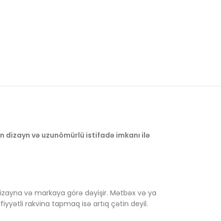
n dizayn və uzunömürlü istifadə imkanı ilə
dizayna və markaya görə dəyişir. Mətbəx və ya
yətli rakvina tapmaq isə artıq çətin deyil.