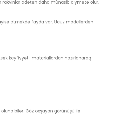
 rakvinlar adətən daha münasib qiymətə olur.
üqayisə etməkdə fayda var. Ucuz modellərdən
sək keyfiyyətli materiallardan hazırlanaraq
 oluna bilər. Göz oxşayan görünüşü ilə