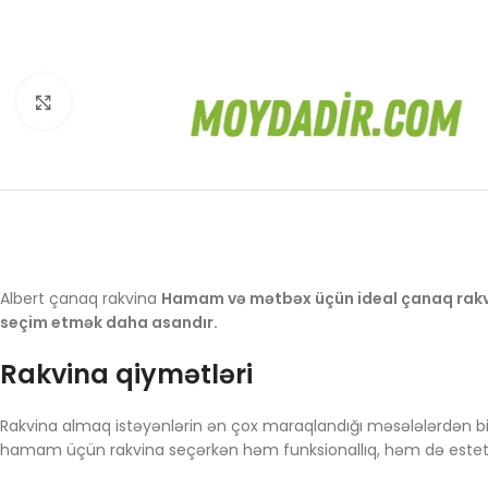
Böyütmək üçün toxun
Albert çanaq rakvina
Hamam və mətbəx üçün ideal çanaq rakvina
seçim etmək daha asandır.
Rakvina qiymətləri
Rakvina almaq istəyənlərin ən çox maraqlandığı məsələlərdən bi
hamam üçün rakvina seçərkən həm funksionallıq, həm də estetik g