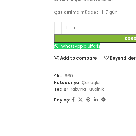
Çatıdırılma müddəti:
1-7 gün
SƏBƏ
WhatsAppla Sifariş
Add to compare
Bəyəndiklər
SKU:
860
Kateqoriya:
Çanaqlar
Teqlər:
rakvina
,
uvalnik
Paylaş: