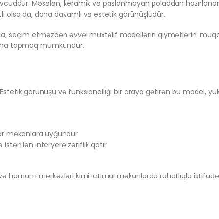
vcuddur. Məsələn, keramik və paslanmayan poladdan hazırlanan
tli olsa da, daha davamlı və estetik görünüşlüdür.
nızsa, seçim etməzdən əvvəl müxtəlif modellərin qiymətlərini m
akvina tapmaq mümkündür.
stetik görünüşü və funksionallığı bir araya gətirən bu model, yük
 dar məkanlara uyğundur
ə istənilən interyerə zəriflik qatır
 və hamam mərkəzləri kimi ictimai məkanlarda rahatlıqla istifadə