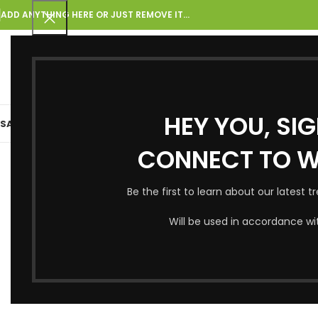
ADD ANYTHING HERE OR JUST REMOVE IT…
KATEQORIYA SEÇIN
HEY YOU, SI
SAS SƏHIFƏ
BLOQ
HAQQIMIZDA
ƏLAQƏ
MAĞAZA
CONNECT TO 
Be the first to learn about our latest 
Will be used in accordance wi