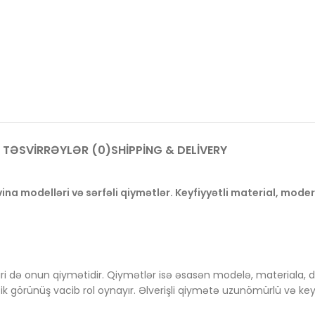
TƏSVIR
RƏYLƏR (0)
SHIPPING & DELIVERY
 modelləri və sərfəli qiymətlər. Keyfiyyətli material, moder
ri də onun qiymətidir. Qiymətlər isə əsasən modelə, materiala, 
örünüş vacib rol oynayır. Əlverişli qiymətə uzunömürlü və keyfiy