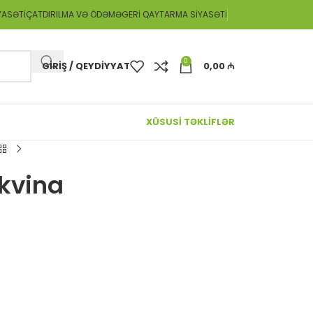
YASƏTI
ÇATDIRILMA VƏ ÖDƏMƏ
GERI QAYTARMA SIYASƏTI
0
GIRIŞ / QEYDIYYAT
0,00
₼
XÜSUSİ TƏKLİFLƏR
akvina