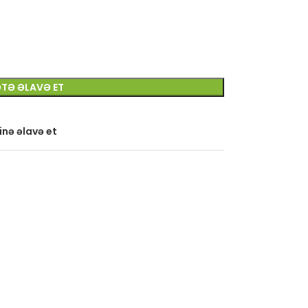
TƏ ƏLAVƏ ET
inə əlavə et